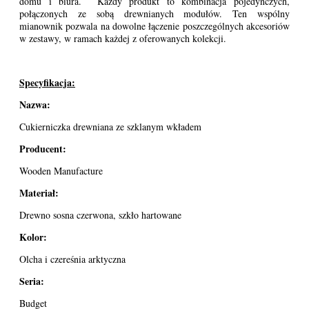
domu i biura. Każdy produkt to kombinacja pojedynczych,
połączonych ze sobą drewnianych modułów. Ten wspólny
mianownik pozwala na dowolne łączenie poszczególnych akcesoriów
w zestawy, w ramach każdej z oferowanych kolekcji.
Specyfikacja:
Nazwa:
Cukierniczka drewniana ze szklanym wkładem
Producent:
Wooden Manufacture
Materiał:
Drewno sosna czerwona, szkło hartowane
Kolor:
Olcha i czereśnia arktyczna
Seria:
Budget