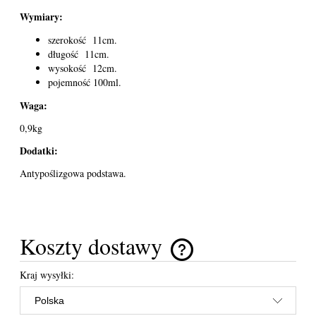
Wymiary:
szerokość 11cm.
długość 11cm.
wysokość 12cm.
pojemność 100ml.
Waga:
0,9kg
Dodatki:
Antypoślizgowa podstawa.
Koszty dostawy
Cena nie zawiera ewentualnych kosztów płatności
Kraj wysyłki: