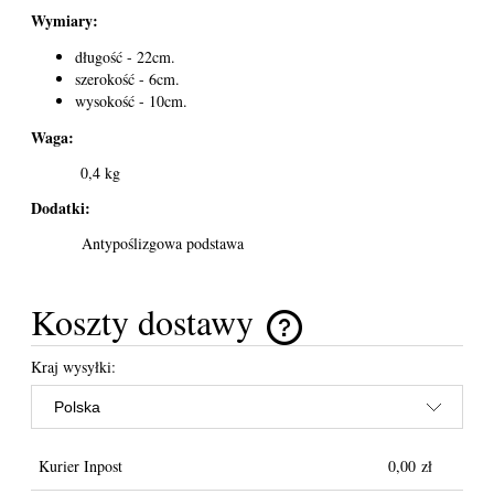
Wymiary:
długość - 22cm.
szerokość - 6cm.
wysokość - 10cm.
Waga:
0,4 kg
Dodatki:
Antypoślizgowa podstawa
Koszty dostawy
Cena nie zawiera ewentualnych kosztów płatności
Kraj wysyłki:
Kurier Inpost
0,00 zł