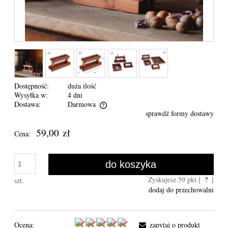
Dostępność:
duża ilość
Wysyłka w:
4 dni
Dostawa:
Darmowa
sprawdź formy dostawy
Cena nie zawiera ewentualnych kosztów płatności
59,00 zł
Cena:
do koszyka
Zyskujesz
59
pkt [
?
]
szt.
dodaj do przechowalni
Ocena:
zapytaj o produkt