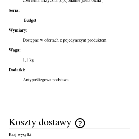
Czereśnia arktyczna (opcjonalnie jasna olcha )
Seria:
Budget
Wymiary:
Dostępne w ofertach z pojedynczym produktem
Waga:
1,1 kg
Dodatki:
Antypoślizgowa podstawa
Koszty dostawy
Cena nie zawiera ewentualnych kosztów płatności
Kraj wysyłki: