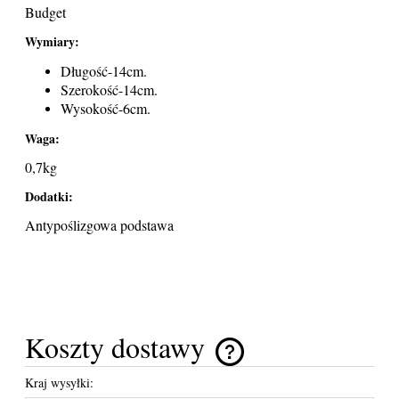
Budget
Wymiary:
Długość-14cm.
Szerokość-14cm.
Wysokość-6cm.
Waga:
0,7kg
Dodatki:
Antypoślizgowa podstawa
Koszty dostawy
Cena nie zawiera ewentualnych kosztów płatności
Kraj wysyłki: