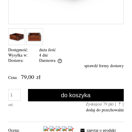
Dostępność:
duża ilość
Wysyłka w:
4 dni
Dostawa:
Darmowa
sprawdź formy dostawy
Cena nie zawiera ewentualnych kosztów płatności
79,00 zł
Cena:
do koszyka
Zyskujesz
79
pkt [
?
]
szt.
dodaj do przechowalni
Ocena:
zapytaj o produkt