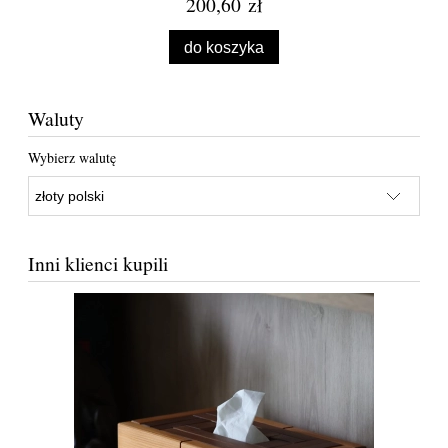
200,60 zł
do koszyka
Waluty
Wybierz walutę
Inni klienci kupili