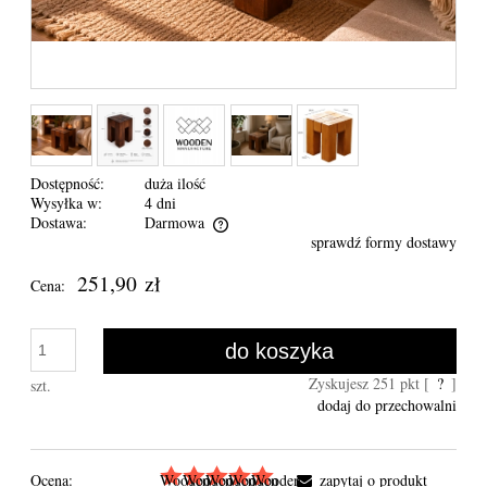
Dostępność:
duża ilość
Wysyłka w:
4 dni
Dostawa:
Darmowa
sprawdź formy dostawy
Cena nie zawiera ewentualnych kosztów płatności
251,90 zł
Cena:
do koszyka
Zyskujesz
251
pkt [
?
]
szt.
dodaj do przechowalni
Ocena:
zapytaj o produkt